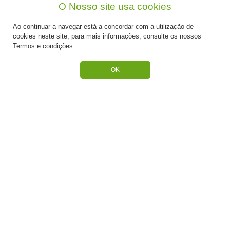
O Nosso site usa cookies
CATEGORIAS
Ao continuar a navegar está a concordar com a utilização de
ESPECIAL PÁSCOA
cookies neste site, para mais informações, consulte os nossos
Termos e condições.
NOVIDADE
OK
PREPARADOS PARA BOLOS
RECHEIOS E COBERTURAS
DESCARTÁVEIS E CARTONAGENS
FRUTOS SECOS E CRISTALIZADOS
CONGELADOS
ACESSÓRIOS PARA PASTELARIA
CHOCOLATES
BAUNILHAS