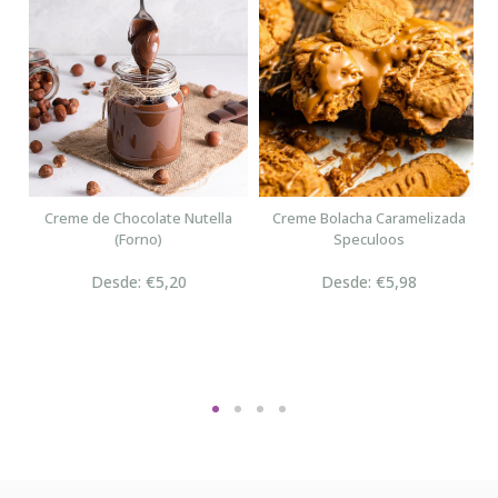
n
Creme de Chocolate Nutella
Creme Bolacha Caramelizada
(Forno)
Speculoos
Desde: €5,20
Desde: €5,98