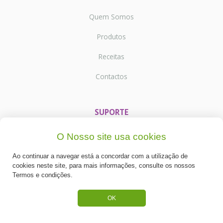
Quem Somos
Produtos
Receitas
Contactos
SUPORTE
Termos e Condições
O Nosso site usa cookies
Política de Privacidade
Ao continuar a navegar está a concordar com a utilização de
cookies neste site, para mais informações, consulte os nossos
Portes de Envio
Termos e condições.
Cookies
OK