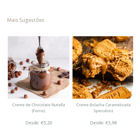
Mais Sugestões
n
Creme de Chocolate Nutella
Creme Bolacha Caramelizada
(Forno)
Speculoos
Desde: €5,20
Desde: €5,98