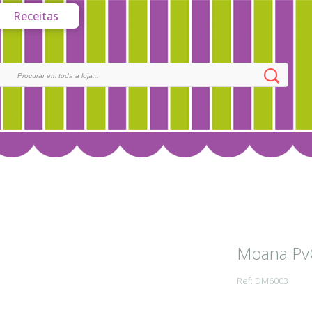
Receitas
Moana Pv
Ref: DM6003