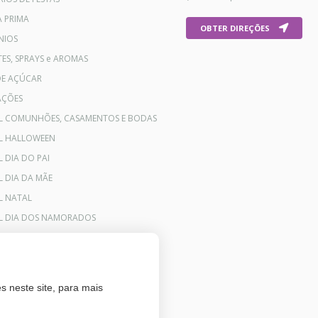
A PRIMA
OBTER DIREÇÕES
NIOS
ES, SPRAYS e AROMAS
DE AÇÚCAR
AÇÕES
AL COMUNHÕES, CASAMENTOS E BODAS
AL HALLOWEEN
L DIA DO PAI
L DIA DA MÃE
L NATAL
AL DIA DOS NAMORADOS
s neste site, para mais