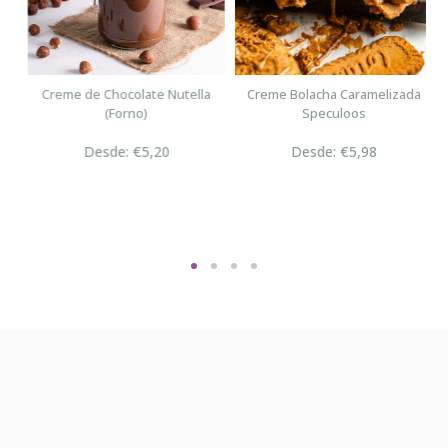
n
Creme de Chocolate Nutella
Creme Bolacha Caramelizada
(Forno)
Speculoos
Desde: €5,20
Desde: €5,98