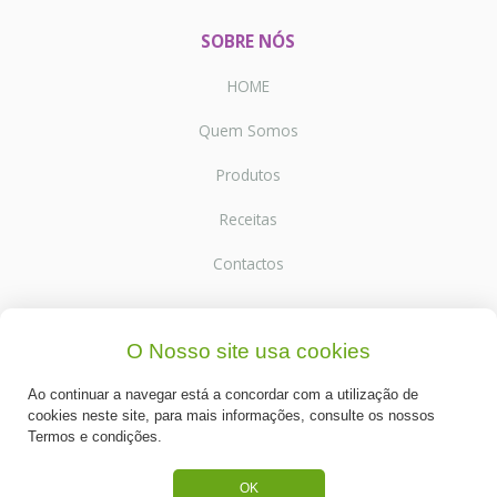
SOBRE NÓS
HOME
Quem Somos
Produtos
Receitas
Contactos
SUPORTE
O Nosso site usa cookies
Termos e Condições
Ao continuar a navegar está a concordar com a utilização de
cookies neste site, para mais informações, consulte os nossos
Política de Privacidade
Termos e condições.
Portes de Envio
OK