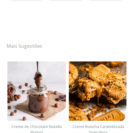
Mais Sugestões
n
Creme de Chocolate Nutella
Creme Bolacha Caramelizada
(Forno)
Speculoos