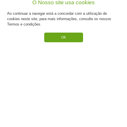
O Nosso site usa cookies
CATEGORIAS
Ao continuar a navegar está a concordar com a utilização de
ESPECIAL PÁSCOA
cookies neste site, para mais informações, consulte os nossos
Termos e condições.
NOVIDADE
OK
PREPARADOS PARA BOLOS
RECHEIOS E COBERTURAS
DESCARTÁVEIS E CARTONAGENS
FRUTOS SECOS E CRISTALIZADOS
CONGELADOS
ACESSÓRIOS PARA PASTELARIA
CHOCOLATES
BAUNILHAS