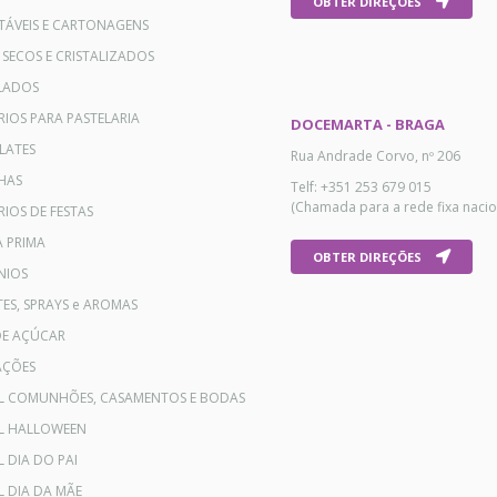
OBTER DIREÇÕES
TÁVEIS E CARTONAGENS
 SECOS E CRISTALIZADOS
LADOS
RIOS PARA PASTELARIA
DOCEMARTA - BRAGA
LATES
Rua Andrade Corvo, nº 206
HAS
Telf: +351 253 679 015
(Chamada para a rede fixa nacio
IOS DE FESTAS
A PRIMA
OBTER DIREÇÕES
NIOS
ES, SPRAYS e AROMAS
DE AÇÚCAR
AÇÕES
AL COMUNHÕES, CASAMENTOS E BODAS
AL HALLOWEEN
L DIA DO PAI
L DIA DA MÃE