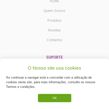
HOME
Quem Somos
Produtos
Receitas
Contactos
SUPORTE
Termos e Condições
O Nosso site usa cookies
Política de Privacidade
Ao continuar a navegar está a concordar com a utilização de
cookies neste site, para mais informações, consulte os nossos
Portes de Envio
Termos e condições.
Cookies
OK