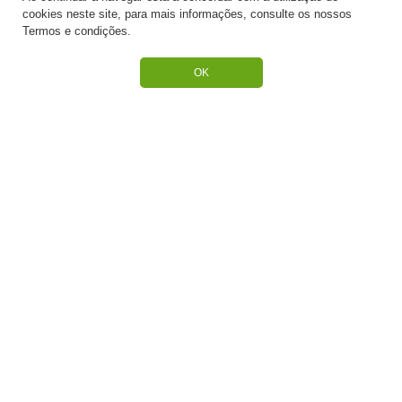
cookies neste site, para mais informações, consulte os nossos
Termos e condições.
OK
SOBRE NÓS
HOME
Quem Somos
Produtos
Receitas
Contactos