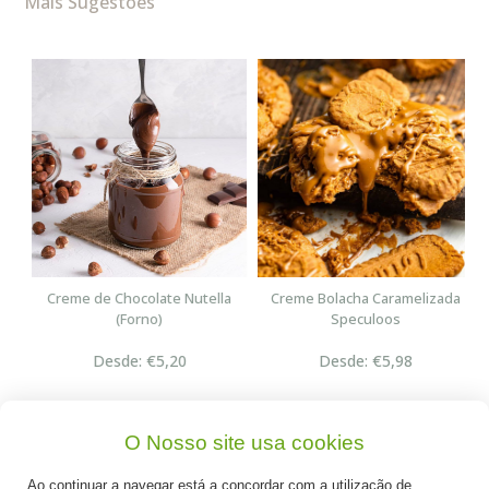
Mais Sugestões
n
Creme de Chocolate Nutella
Creme Bolacha Caramelizada
(Forno)
Speculoos
Desde: €5,20
Desde: €5,98
O Nosso site usa cookies
Ao continuar a navegar está a concordar com a utilização de