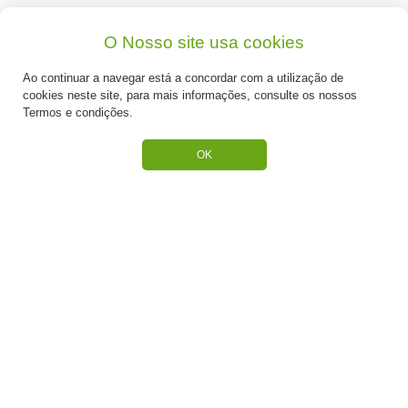
Quem Somos
O Nosso site usa cookies
Produtos
Ao continuar a navegar está a concordar com a utilização de
cookies neste site, para mais informações, consulte os nossos
Receitas
Termos e condições.
Contactos
OK
SUPORTE
Termos e Condições
Política de Privacidade
Portes de Envio
Cookies