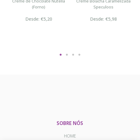
n
Creme de Chocolate Nutella
Creme Bolacha Caramelizada
(Forno)
Speculoos
Desde: €5,20
Desde: €5,98
SOBRE NÓS
HOME