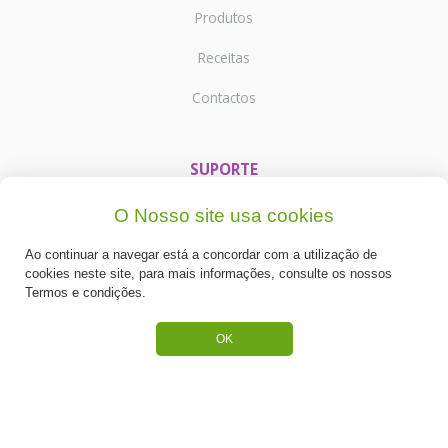
Produtos
Receitas
Contactos
SUPORTE
Termos e Condições
O Nosso site usa cookies
Política de Privacidade
Ao continuar a navegar está a concordar com a utilização de
cookies neste site, para mais informações, consulte os nossos
Portes de Envio
Termos e condições.
Cookies
OK
CATEGORIAS