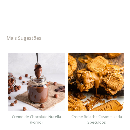
Mais Sugestões
n
Creme de Chocolate Nutella
Creme Bolacha Caramelizada
(Forno)
Speculoos