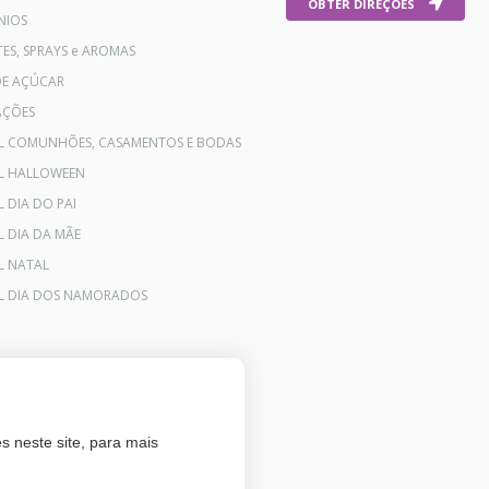
OBTER DIREÇÕES
NIOS
ES, SPRAYS e AROMAS
DE AÇÚCAR
AÇÕES
AL COMUNHÕES, CASAMENTOS E BODAS
AL HALLOWEEN
L DIA DO PAI
L DIA DA MÃE
L NATAL
AL DIA DOS NAMORADOS
s neste site, para mais