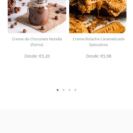
n
Creme de Chocolate Nutella
Creme Bolacha Caramelizada
(Forno)
Speculoos
Desde: €5,20
Desde: €5,98