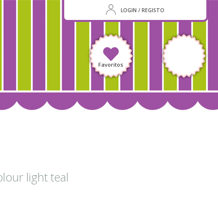
LOGIN / REGISTO
Favoritos
our light teal