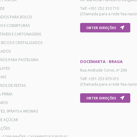
ADE
Telf: +351 252 310 710
(Chamada para a rede fixa nacio
ADOS PARA BOLOS
OS E COBERTURAS
OBTER DIREÇÕES
TÁVEIS E CARTONAGENS
 SECOS E CRISTALIZADOS
LADOS
RIOS PARA PASTELARIA
DOCEMARTA - BRAGA
LATES
Rua Andrade Corvo, nº 206
HAS
Telf: +351 253 679 015
(Chamada para a rede fixa nacio
IOS DE FESTAS
A PRIMA
OBTER DIREÇÕES
NIOS
ES, SPRAYS e AROMAS
DE AÇÚCAR
AÇÕES
AL COMUNHÕES, CASAMENTOS E BODAS