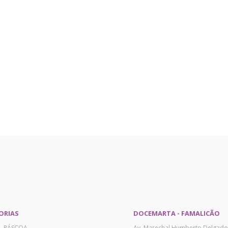
ORIAS
DOCEMARTA - FAMALICÃO
AL PÁSCOA
Av. Marechal Humberto Delgado