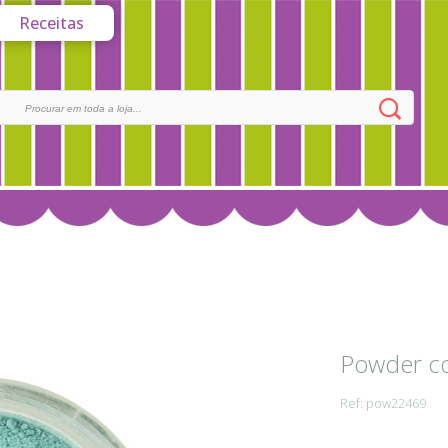
Receitas
Powder col
Ref: pow22469