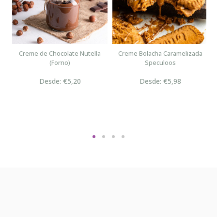
n
Creme de Chocolate Nutella
Creme Bolacha Caramelizada
(Forno)
Speculoos
Desde: €5,20
Desde: €5,98