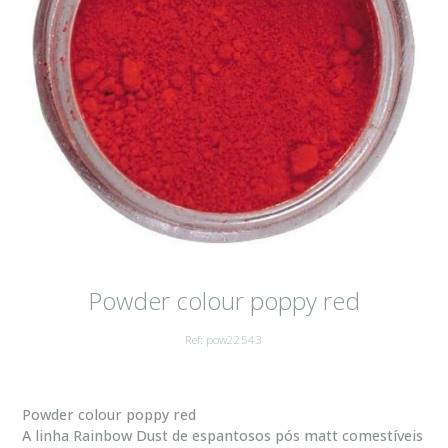
Powder colour poppy red
Ref: pow22543
Powder colour poppy red
A linha Rainbow Dust de espantosos pós matt comestíveis