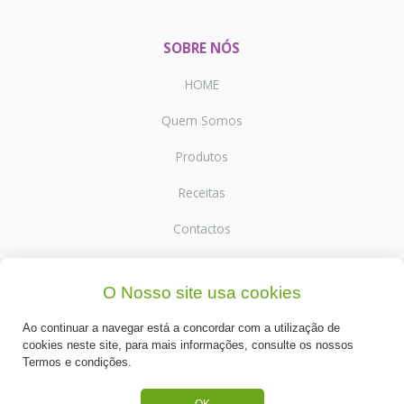
SOBRE NÓS
HOME
Quem Somos
Produtos
Receitas
Contactos
O Nosso site usa cookies
SUPORTE
Ao continuar a navegar está a concordar com a utilização de
Termos e Condições
cookies neste site, para mais informações, consulte os nossos
Termos e condições.
Política de Privacidade
Portes de Envio
OK