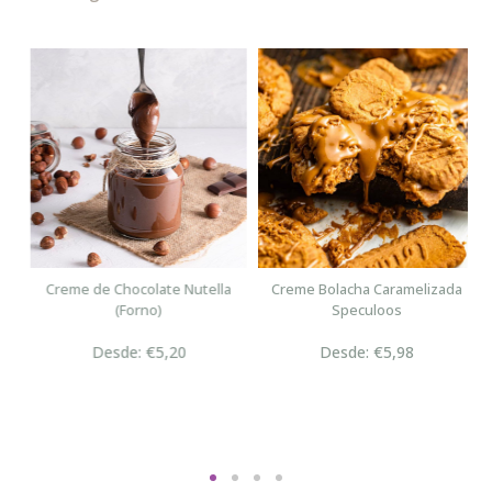
n
Creme de Chocolate Nutella
Creme Bolacha Caramelizada
(Forno)
Speculoos
Desde: €5,20
Desde: €5,98