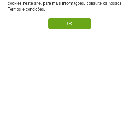
cookies neste site, para mais informações, consulte os nossos
SUPORTE
Termos e condições.
Termos e Condições
OK
Política de Privacidade
Portes de Envio
Cookies
CATEGORIAS
ESPECIAL PÁSCOA
NOVIDADE
PREPARADOS PARA BOLOS