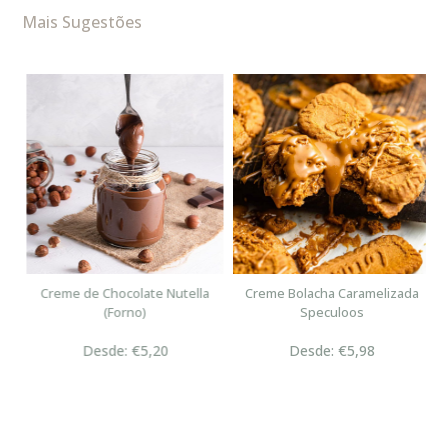
Mais Sugestões
n
Creme de Chocolate Nutella
Creme Bolacha Caramelizada
(Forno)
Speculoos
Desde: €5,20
Desde: €5,98