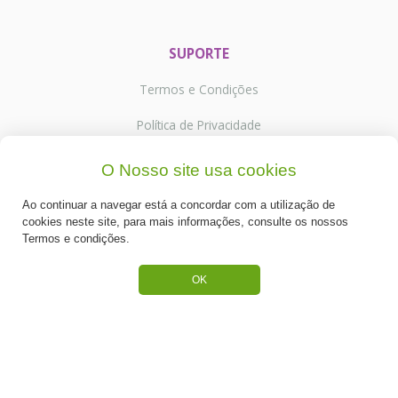
SUPORTE
Termos e Condições
Política de Privacidade
Portes de Envio
O Nosso site usa cookies
Cookies
Ao continuar a navegar está a concordar com a utilização de
cookies neste site, para mais informações, consulte os nossos
Termos e condições.
OK
CATEGORIAS
ESPECIAL PÁSCOA
NOVIDADE
PREPARADOS PARA BOLOS