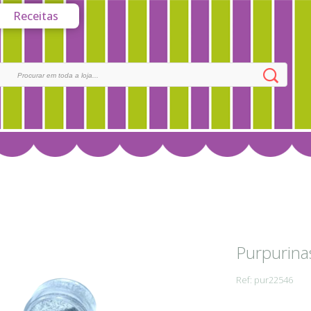
Receitas
Purpurina
Ref: pur22546