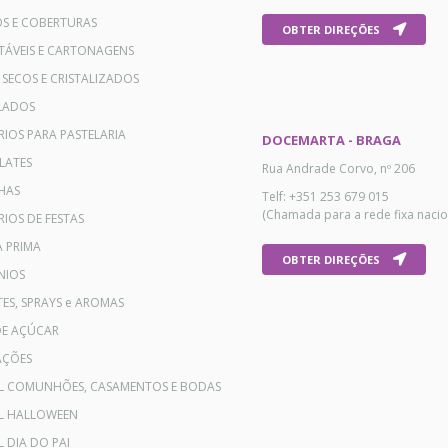
OS E COBERTURAS
OBTER DIREÇÕES
TÁVEIS E CARTONAGENS
 SECOS E CRISTALIZADOS
LADOS
RIOS PARA PASTELARIA
DOCEMARTA - BRAGA
LATES
Rua Andrade Corvo, nº 206
HAS
Telf: +351 253 679 015
(Chamada para a rede fixa nacio
IOS DE FESTAS
A PRIMA
OBTER DIREÇÕES
NIOS
ES, SPRAYS e AROMAS
DE AÇÚCAR
AÇÕES
AL COMUNHÕES, CASAMENTOS E BODAS
AL HALLOWEEN
L DIA DO PAI