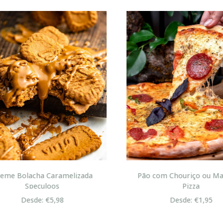
me Bolacha Caramelizada
Pão com Chouriço ou Mas
Speculoos
Pizza
Desde: €5,98
Desde: €1,95