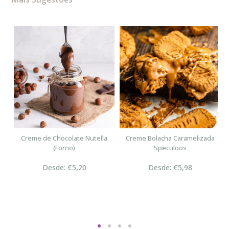
n
Creme de Chocolate Nutella
Creme Bolacha Caramelizada
(Forno)
Speculoos
Desde: €5,20
Desde: €5,98