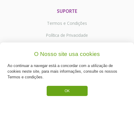
SUPORTE
Termos e Condições
Política de Privacidade
Portes de Envio
O Nosso site usa cookies
Cookies
Ao continuar a navegar está a concordar com a utilização de
cookies neste site, para mais informações, consulte os nossos
Termos e condições.
CATEGORIAS
OK
ESPECIAL PÁSCOA
NOVIDADE
PREPARADOS PARA BOLOS