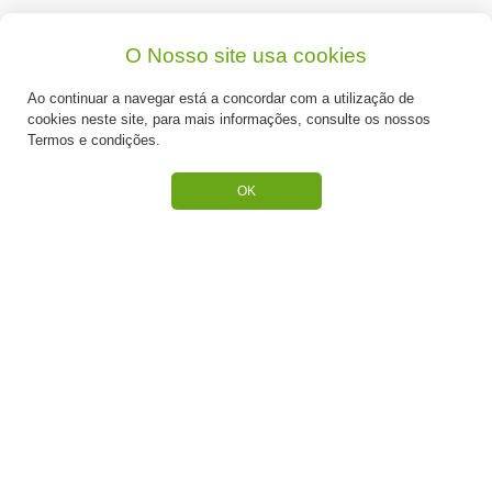
Quem Somos
O Nosso site usa cookies
Produtos
Ao continuar a navegar está a concordar com a utilização de
cookies neste site, para mais informações, consulte os nossos
Receitas
Termos e condições.
Contactos
OK
SUPORTE
Termos e Condições
Política de Privacidade
Portes de Envio
Cookies