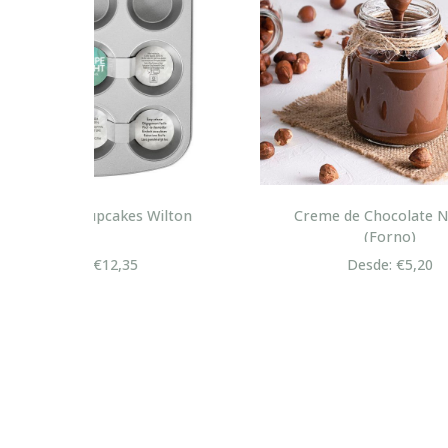
lton
Creme de Chocolate Nutella
Cre
(Forno)
Desde: €5,20