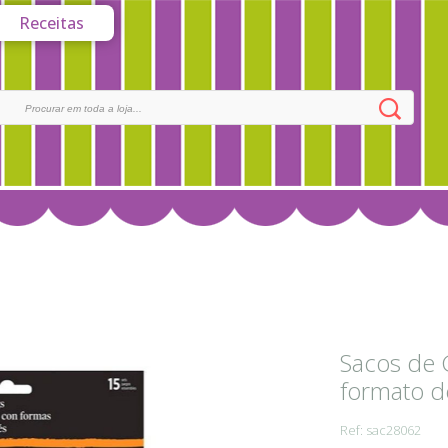
Receitas
Sacos de 
formato d
Ref: sac28062