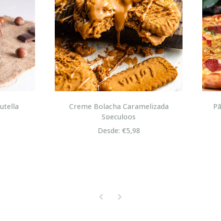
me Bolacha Caramelizada
Pão com Chouriço ou Mas
Speculoos
Pizza
Desde: €5,98
Desde: €1,95