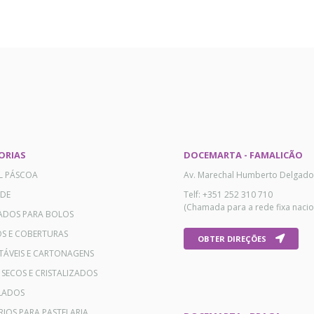
ORIAS
DOCEMARTA - FAMALICÃO
AL PÁSCOA
Av. Marechal Humberto Delgado
ADE
Telf: +351 252 310 710
(Chamada para a rede fixa nacio
ADOS PARA BOLOS
OS E COBERTURAS
OBTER DIREÇÕES
TÁVEIS E CARTONAGENS
 SECOS E CRISTALIZADOS
LADOS
RIOS PARA PASTELARIA