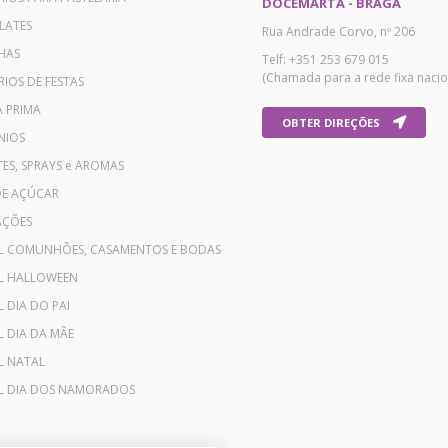
DOCEMARTA - BRAGA
LATES
Rua Andrade Corvo, nº 206
HAS
Telf: +351 253 679 015
(Chamada para a rede fixa nacio
IOS DE FESTAS
A PRIMA
OBTER DIREÇÕES
NIOS
ES, SPRAYS e AROMAS
DE AÇÚCAR
AÇÕES
AL COMUNHÕES, CASAMENTOS E BODAS
AL HALLOWEEN
L DIA DO PAI
L DIA DA MÃE
L NATAL
AL DIA DOS NAMORADOS