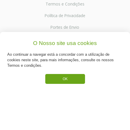
Termos e Condições
Política de Privacidade
Portes de Envio
Cookies
O Nosso site usa cookies
Ao continuar a navegar está a concordar com a utilização de
cookies neste site, para mais informações, consulte os nossos
Termos e condições.
CATEGORIAS
OK
ESPECIAL PÁSCOA
NOVIDADE
PREPARADOS PARA BOLOS
RECHEIOS E COBERTURAS
DESCARTÁVEIS E CARTONAGENS