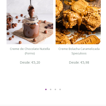
n
Creme de Chocolate Nutella
Creme Bolacha Caramelizada
(Forno)
Speculoos
Desde: €5,20
Desde: €5,98