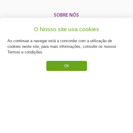
SOBRE NÓS
HOME
O Nosso site usa cookies
Quem Somos
Ao continuar a navegar está a concordar com a utilização de
cookies neste site, para mais informações, consulte os nossos
Produtos
Termos e condições.
Receitas
OK
Contactos
SUPORTE
Termos e Condições
Política de Privacidade
Portes de Envio