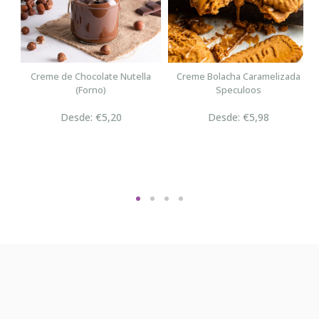
n
Creme de Chocolate Nutella
Creme Bolacha Caramelizada
(Forno)
Speculoos
Desde: €5,20
Desde: €5,98