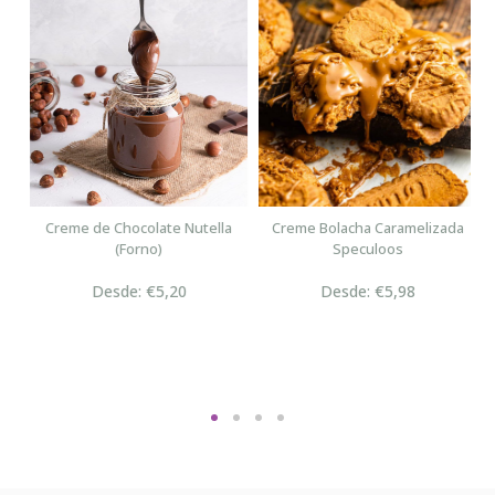
n
Creme de Chocolate Nutella
Creme Bolacha Caramelizada
(Forno)
Speculoos
Desde: €5,20
Desde: €5,98