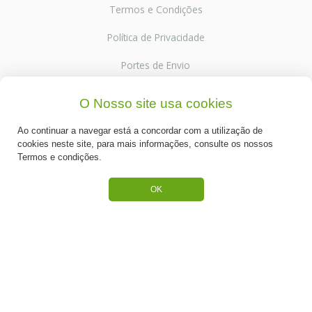
Termos e Condições
Política de Privacidade
Portes de Envio
Cookies
O Nosso site usa cookies
Ao continuar a navegar está a concordar com a utilização de
cookies neste site, para mais informações, consulte os nossos
Termos e condições.
CATEGORIAS
OK
ESPECIAL PÁSCOA
NOVIDADE
PREPARADOS PARA BOLOS
RECHEIOS E COBERTURAS
DESCARTÁVEIS E CARTONAGENS