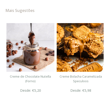
Mais Sugestões
n
Creme de Chocolate Nutella
Creme Bolacha Caramelizada
(Forno)
Speculoos
Desde: €5,20
Desde: €5,98