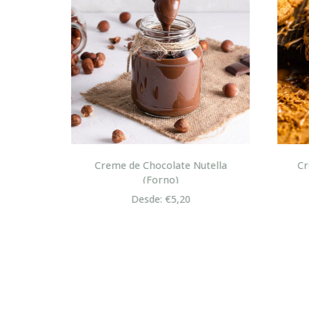
lton
Creme de Chocolate Nutella
Cre
(Forno)
Desde: €5,20