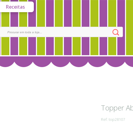
Receitas
Topper Ab
Ref: top28107