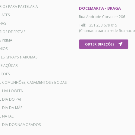
RIOS PARA PASTELARIA
DOCEMARTA - BRAGA
LATES
Rua Andrade Corvo, nº 206
HAS
Telf: +351 253 679 015
(Chamada para a rede fixa nacio
IOS DE FESTAS
A PRIMA
OBTER DIREÇÕES
NIOS
ES, SPRAYS e AROMAS
DE AÇÚCAR
AÇÕES
AL COMUNHÕES, CASAMENTOS E BODAS
AL HALLOWEEN
L DIA DO PAI
L DIA DA MÃE
L NATAL
AL DIA DOS NAMORADOS