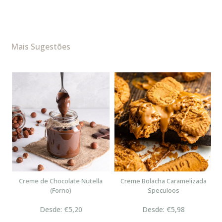
Mais Sugestões
n
Creme de Chocolate Nutella
Creme Bolacha Caramelizada
(Forno)
Speculoos
Desde: €5,20
Desde: €5,98