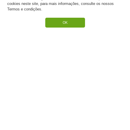
cookies neste site, para mais informações, consulte os nossos
PREPARADOS PARA BOLOS
Termos e condições.
RECHEIOS E COBERTURAS
OK
DESCARTÁVEIS E CARTONAGENS
FRUTOS SECOS E CRISTALIZADOS
CONGELADOS
ACESSÓRIOS PARA PASTELARIA
CHOCOLATES
BAUNILHAS
ACESSÓRIOS DE FESTAS
MATÉRIA PRIMA
LACTICÍNIOS