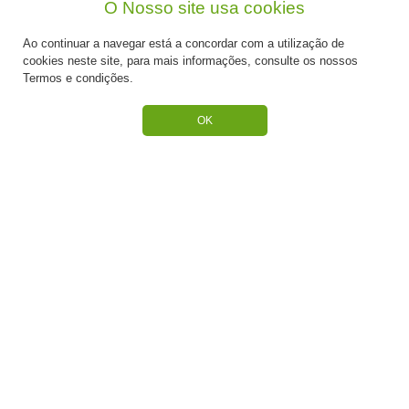
O Nosso site usa cookies
CATEGORIAS
Ao continuar a navegar está a concordar com a utilização de
ESPECIAL PÁSCOA
cookies neste site, para mais informações, consulte os nossos
Termos e condições.
NOVIDADE
OK
PREPARADOS PARA BOLOS
RECHEIOS E COBERTURAS
DESCARTÁVEIS E CARTONAGENS
FRUTOS SECOS E CRISTALIZADOS
CONGELADOS
ACESSÓRIOS PARA PASTELARIA
CHOCOLATES
BAUNILHAS