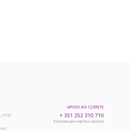
APOIO AO CLIENTE
+ 351 252 310 710
, nº243
(Chamada para rede fixa nacional)
nal)