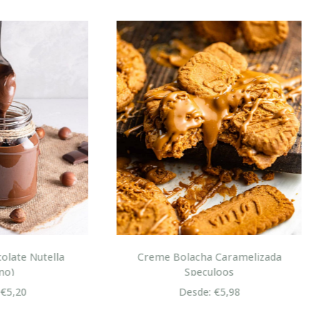
me Bolacha Caramelizada
Pão com Chouriço ou Mas
Speculoos
Pizza
Desde: €5,98
Desde: €1,95