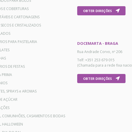
ADOS PARA BOLOS
OS E COBERTURAS
OBTER DIREÇÕES
TÁVEIS E CARTONAGENS
 SECOS E CRISTALIZADOS
LADOS
RIOS PARA PASTELARIA
DOCEMARTA - BRAGA
LATES
Rua Andrade Corvo, nº 206
HAS
Telf: +351 253 679 015
(Chamada para a rede fixa nacio
IOS DE FESTAS
A PRIMA
OBTER DIREÇÕES
NIOS
ES, SPRAYS e AROMAS
DE AÇÚCAR
AÇÕES
AL COMUNHÕES, CASAMENTOS E BODAS
AL HALLOWEEN