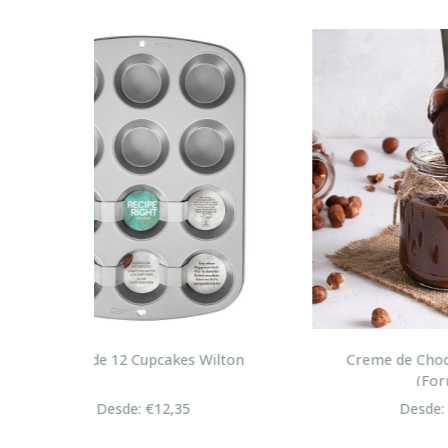
lton
Creme de Chocolate Nutella
Cre
(Forno)
Desde: €5,20