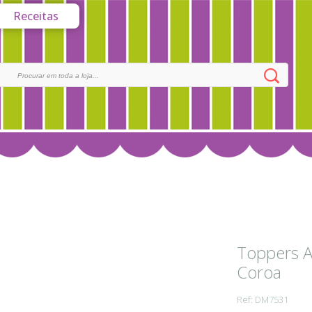
Receitas
Toppers A
Coroa
Ref: DM7531