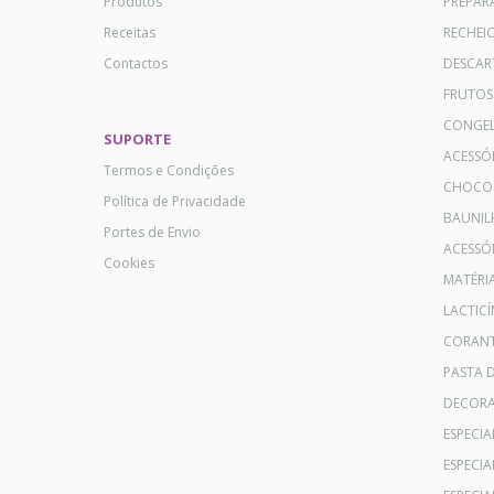
Produtos
PREPAR
Receitas
RECHEI
Contactos
DESCAR
FRUTOS
CONGE
SUPORTE
ACESSÓ
Termos e Condições
CHOCO
Política de Privacidade
BAUNIL
Portes de Envio
ACESSÓR
Cookies
MATÉRI
LACTICÍ
CORANT
PASTA 
DECOR
ESPECI
ESPECI