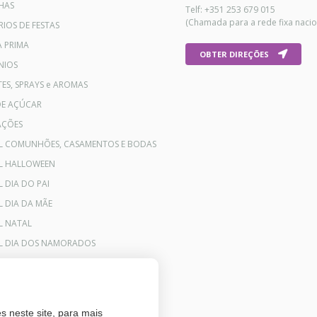
HAS
Telf: +351 253 679 015
(Chamada para a rede fixa nacio
IOS DE FESTAS
A PRIMA
OBTER DIREÇÕES
NIOS
ES, SPRAYS e AROMAS
DE AÇÚCAR
AÇÕES
AL COMUNHÕES, CASAMENTOS E BODAS
AL HALLOWEEN
L DIA DO PAI
L DIA DA MÃE
L NATAL
AL DIA DOS NAMORADOS
s neste site, para mais