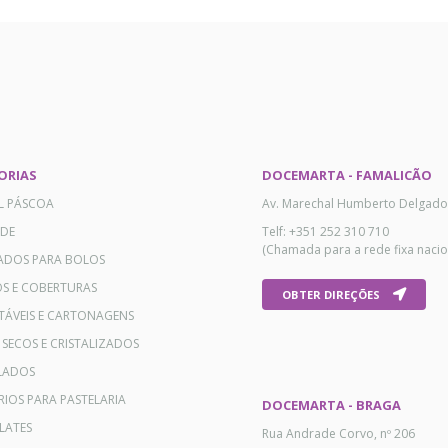
ORIAS
DOCEMARTA - FAMALICÃO
AL PÁSCOA
Av. Marechal Humberto Delgado
ADE
Telf: +351 252 310 710
(Chamada para a rede fixa nacio
ADOS PARA BOLOS
OS E COBERTURAS
OBTER DIREÇÕES
TÁVEIS E CARTONAGENS
 SECOS E CRISTALIZADOS
LADOS
RIOS PARA PASTELARIA
DOCEMARTA - BRAGA
LATES
Rua Andrade Corvo, nº 206