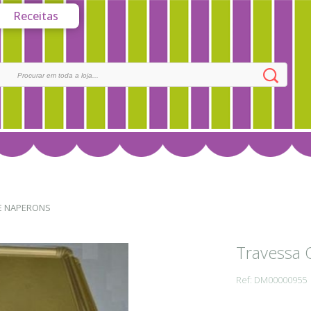
Receitas
 E NAPERONS
Travessa 
Ref: DM00000955