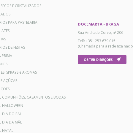
 SECOS E CRISTALIZADOS
LADOS
RIOS PARA PASTELARIA
DOCEMARTA - BRAGA
LATES
Rua Andrade Corvo, nº 206
HAS
Telf: +351 253 679 015
(Chamada para a rede fixa nacio
IOS DE FESTAS
A PRIMA
OBTER DIREÇÕES
NIOS
ES, SPRAYS e AROMAS
DE AÇÚCAR
AÇÕES
AL COMUNHÕES, CASAMENTOS E BODAS
AL HALLOWEEN
L DIA DO PAI
L DIA DA MÃE
L NATAL