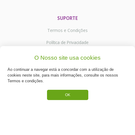
SUPORTE
Termos e Condições
Política de Privacidade
Portes de Envio
O Nosso site usa cookies
Cookies
Ao continuar a navegar está a concordar com a utilização de
cookies neste site, para mais informações, consulte os nossos
Termos e condições.
OK
CATEGORIAS
ESPECIAL PÁSCOA
NOVIDADE
PREPARADOS PARA BOLOS