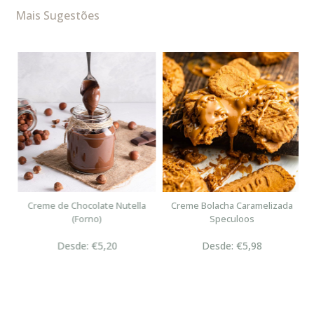
Mais Sugestões
n
Creme de Chocolate Nutella
Creme Bolacha Caramelizada
(Forno)
Speculoos
Desde: €5,20
Desde: €5,98